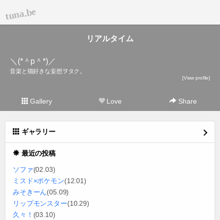
tuna.be
リアルタイム
＼(*＾p＾*)／
音楽と猫好きな妄想ヲタク。
[View profile]
Gallery
Love
Share
ギャラリー
最近の投稿
ソファ
(02.03)
ミスド×ポケモン
(12.01)
みそきーん
(05.09)
リップモンスター
(10.29)
久々！
(03.10)