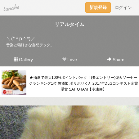
tuna.be
新規登録
ログイン
リアルタイム
＼(*＾p＾*)／
音楽と猫好きな妄想ヲタク。
Gallery
Love
Share
★抽選で最大100%ポイントバック！(要エントリー)楽天ソーセー
ジランキング1位 無添加 ポリポリくん 2017年DLGコンテスト金賞
受賞 SAITOHAM【冷凍便】