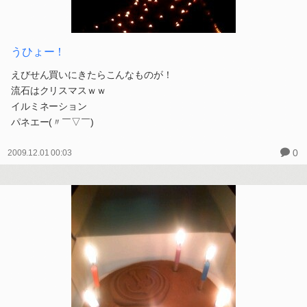
うひょー！
えびせん買いにきたらこんなものが！
流石はクリスマスｗｗ
イルミネーション
パネエー(〃￣▽￣)
0
2009.12.01 00:03