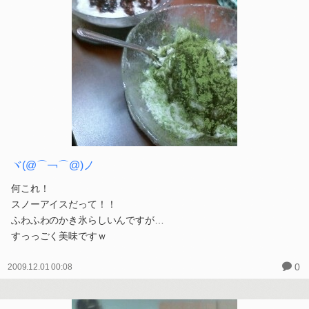
ヾ(@⌒￢⌒@)ノ
何これ！
スノーアイスだって！！
ふわふわのかき氷らしいんですが…
すっっごく美味ですｗ
0
2009.12.01 00:08