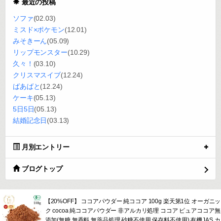
最近の投稿
ソファ
(02.03)
ミスド×ポケモン
(12.01)
みそきーん
(05.09)
リップモンスター
(10.29)
久々！
(03.10)
クリスマスイブ
(12.24)
ばあばと
(12.24)
ケーキ
(05.13)
5日5日
(05.13)
結婚記念日
(03.13)
月別エントリー
ブログトップ
【20%OFF】 ココアパウダー 純ココア 100g 楽天第1位 オーガニッ
ク cocoa 純ココアパウダー 非アルカリ処理 ココア ピュアココア無
添加(無糖 無香料 無薬品処理 砂糖不使用 保存料不使用) 有機JAS カ