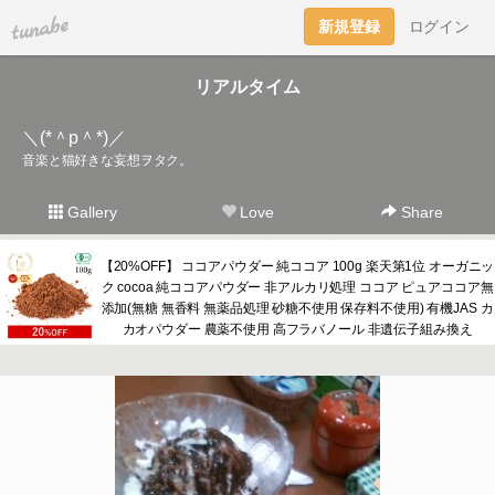
tuna.be
新規登録
ログイン
リアルタイム
＼(*＾p＾*)／
音楽と猫好きな妄想ヲタク。
Gallery
Love
Share
【20%OFF】 ココアパウダー 純ココア 100g 楽天第1位 オーガニッ
ク cocoa 純ココアパウダー 非アルカリ処理 ココア ピュアココア無
添加(無糖 無香料 無薬品処理 砂糖不使用 保存料不使用) 有機JAS カ
カオパウダー 農薬不使用 高フラバノール 非遺伝子組み換え