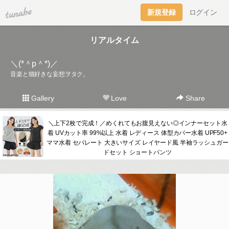
tuna.be
新規登録
ログイン
リアルタイム
＼(*＾p＾*)／
音楽と猫好きな妄想ヲタク。
Gallery
Love
Share
＼上下2枚で完成！／めくれてもお腹見えない◎インナーセット水
着 UVカット率 99%以上 水着 レディース 体型カバー水着 UPF50+
ママ水着 セパレート 大きいサイズ レイヤード風 半袖ラッシュガー
ドセット ショートパンツ