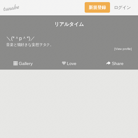
tuna.be
新規登録
ログイン
リアルタイム
＼(*＾p＾*)／
音楽と猫好きな妄想ヲタク。
[View profile]
Gallery
Love
Share