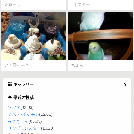
東京ーッ
∥ポスター∥
アナ雪ケーキ
ちょｗ
ギャラリー
最近の投稿
ソファ
(02.03)
ミスド×ポケモン
(12.01)
みそきーん
(05.09)
リップモンスター
(10.29)