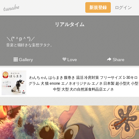
tuna.be
新規登録
ログイン
リアルタイム
＼(*＾p＾*)／
音楽と猫好きな妄想ヲタク。
Gallery
Love
Share
わんちゃん はらまき 腹巻き 温活 冷房対策 フリーサイズ 1-30キロ
グラム 犬 猫 enone エノネオリジナル エノネ 日本製 超小型犬 小型
中型 大型 犬の自然派食料品店エノネ