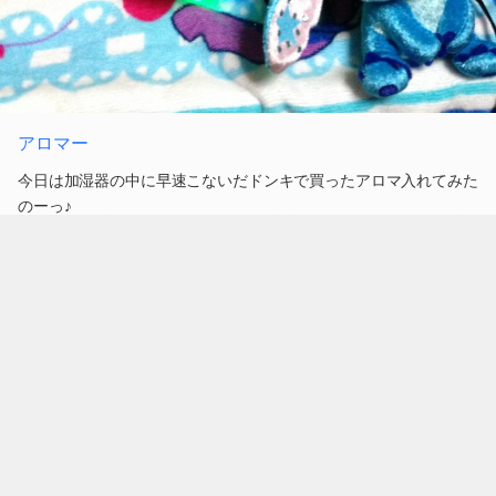
アロマー
今日は加湿器の中に早速こないだドンキで買ったアロマ入れてみた
のーっ♪
お部屋がフローラルの匂いでいっぱいで幸せ(´∀｀*)
0
2013.02.12 00:54